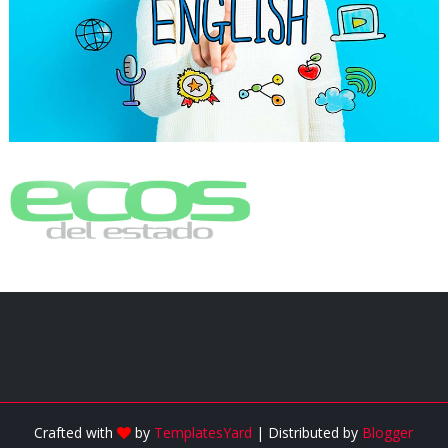
Crafted with
by
TemplatesYard
| Distributed by
Blogger