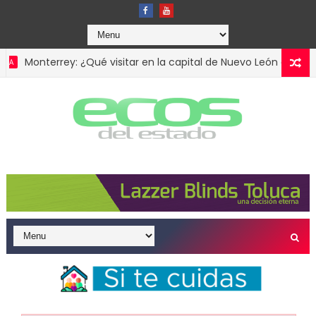
terrey: ¿Qué visitar en la capital de Nuevo León además del Cerr