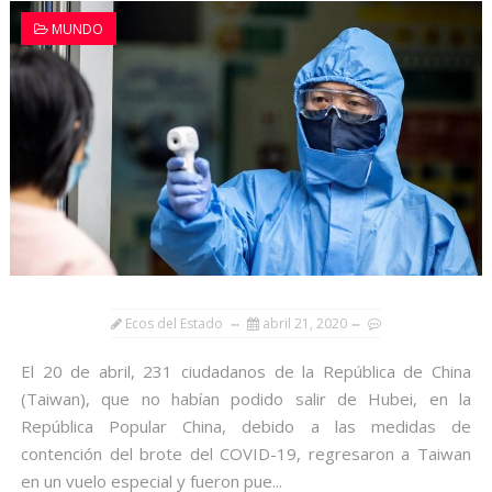
MUNDO
Ecos del Estado
abril 21, 2020
El 20 de abril, 231 ciudadanos de la República de China
(Taiwan), que no habían podido salir de Hubei, en la
República Popular China, debido a las medidas de
contención del brote del COVID-19, regresaron a Taiwan
en un vuelo especial y fueron pue...