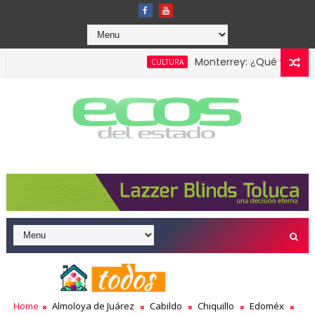
Monterrey: ¿Qué visitar en l
CULTURA
r sin que te fiscalice el SAT?
Home
Almoloya de Juárez
Cabildo
Chiquillo
Edoméx