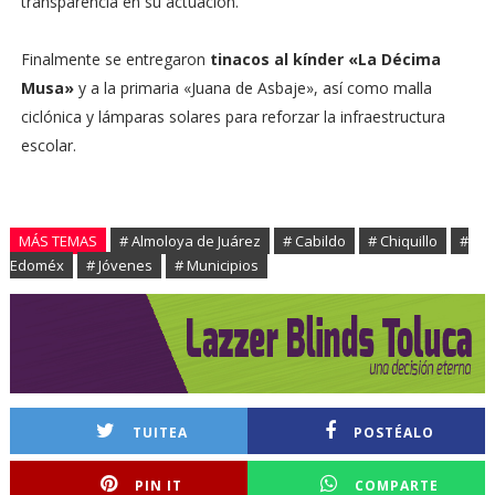
transparencia en su actuación.
Finalmente se entregaron
tinacos al kínder «La Décima
Musa»
y a la primaria «Juana de Asbaje», así como malla
ciclónica y lámparas solares para reforzar la infraestructura
escolar.
MÁS TEMAS
# Almoloya de Juárez
# Cabildo
# Chiquillo
#
Edoméx
# Jóvenes
# Municipios
TUITEA
POSTÉALO
PIN IT
COMPARTE