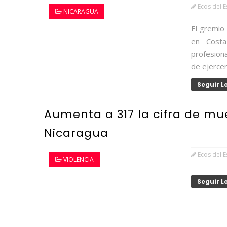
Ecos del 
NICARAGUA
El gremio
en Costa
profesiona
de ejercer
Seguir 
Aumenta a 317 la cifra de mue
Nicaragua
Ecos del 
VIOLENCIA
Seguir 