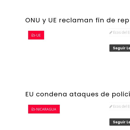
ONU y UE reclaman fin de rep
Ecos del 
UE
Seguir 
EU condena ataques de polic
Ecos del 
NICARAGUA
Seguir 