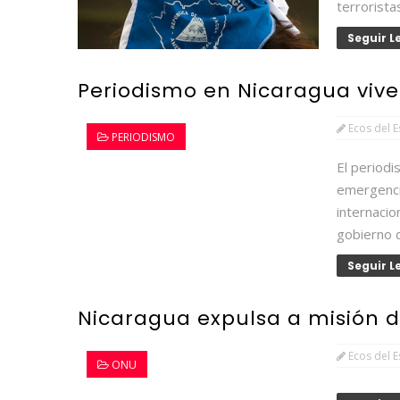
terrorista
Seguir 
Periodismo en Nicaragua viv
Ecos del 
PERIODISMO
El periodi
emergenc
internaci
gobierno d
Seguir 
Nicaragua expulsa a misión 
Ecos del 
ONU