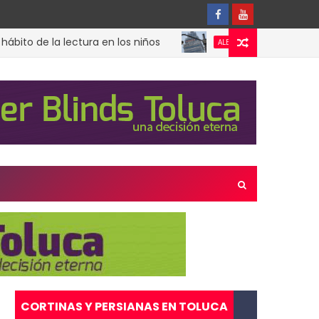
de la lectura en los niños
¿Cuándo suen
ALERTA SÍSMICA
CORTINAS Y PERSIANAS EN TOLUCA