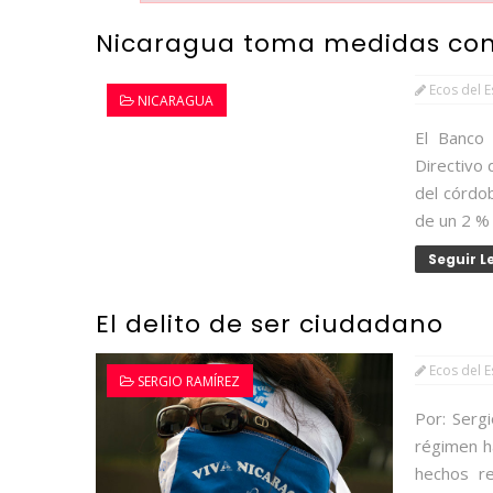
Nicaragua toma medidas cont
Ecos del 
NICARAGUA
El Banco 
Directivo 
del córdob
de un 2 % a
Seguir 
El delito de ser ciudadano
Ecos del 
SERGIO RAMÍREZ
Por: Serg
régimen ha
hechos re