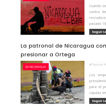
Cuando se
contra de
recrudece
pasado 18 
Seguir 
La patronal de Nicaragua co
presionar a Ortega
Reporte 4
NICARAGUA
Los empr
president
para el p
cúpulas em
Seguir 