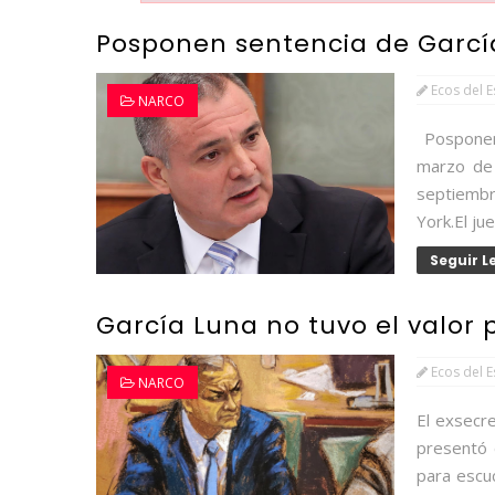
Posponen sentencia de Garcí
Ecos del 
NARCO
Posponen 
marzo de 
septiemb
York.El ju
Seguir 
García Luna no tuvo el valor p
Ecos del 
NARCO
El exsecr
presentó e
para escuc