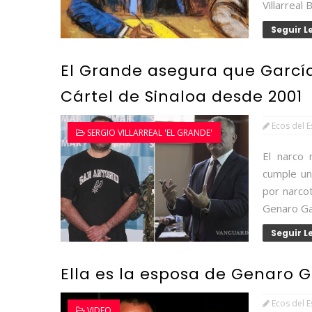
Villarreal 
Seguir 
El Grande asegura que Garcí
Cártel de Sinaloa desde 2001
Ecos del 
SERGIO VILLARREAL 'EL GRANDE'
El narco 
cumple una
por narcot
Genaro Gar
Seguir 
Ella es la esposa de Genaro 
Ecos del 
VIDEO