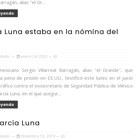
Barragán, alias "el Gr...
Leyendo
a Luna estaba en la nómina del
Estado
enero 24, 2023
mexicano Sergio Villarreal Barragán, alias "el Grande", que
 pena de prisión en EE.UU., testificó este lunes en el juicio
ráfico contra el exsecretario de Seguridad Pública de México
cía Luna, en el que asegur...
Leyendo
García Luna
Estado
diciembre 16, 2019