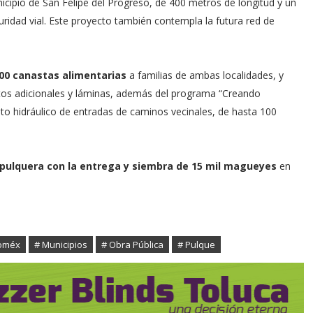
ipio de San Felipe del Progreso, de 400 metros de longitud y un
uridad vial. Este proyecto también contempla la futura red de
00 canastas alimentarias
a familias de ambas localidades, y
rtos adicionales y láminas, además del programa “Creando
to hidráulico de entradas de caminos vecinales, de hasta 100
pulquera con la entrega y siembra de 15 mil magueyes
en
oméx
# Municipios
# Obra Pública
# Pulque