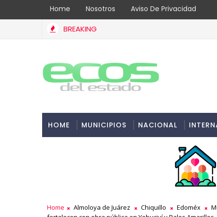
Home
Nosotros
Aviso De Privacidad
BREAKING
¿Cuánto dinero puedes depositar sin que te fiscalice el 
BANCO
HOME
MUNICIPIOS
NACIONAL
INTERN
Home
Almoloya de Juárez
Chiquillo
Edoméx
M