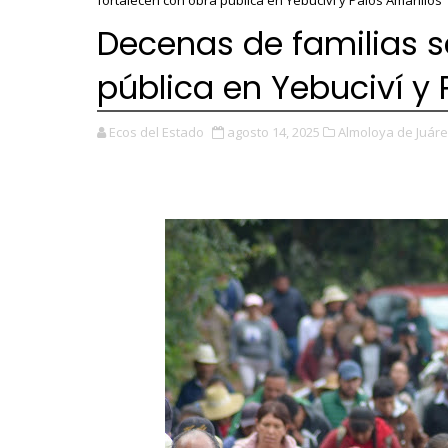
fortalecen con obra pública en Yebuciví y Palos Amarillos
Decenas de familias s
pública en Yebuciví y 
Ecos del Estado
agosto 14, 2025
Almoloya de Juáre