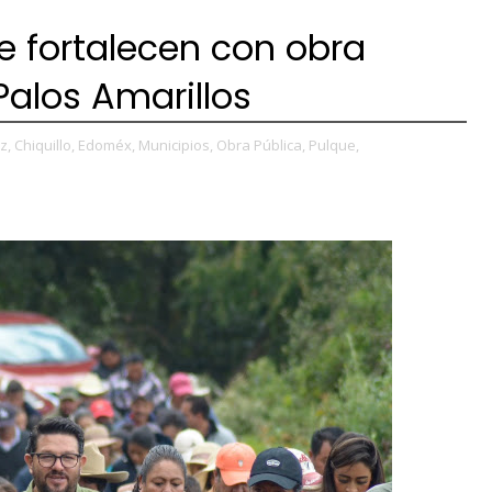
e fortalecen con obra
Palos Amarillos
z,
Chiquillo,
Edoméx,
Municipios,
Obra Pública,
Pulque,